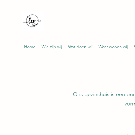
't LEV-huis
Hart op weg met jou in ons gezinshuis!
Home
Wie zijn wij
Wat doen wij
Waar wonen wij
Ons gezinshuis is een ond
vorm